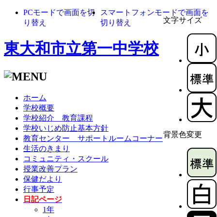
PCモードで画面を切
スマートフォンモードで画面を
文字サイズ
り替え
切り替え
東大和市立第一中学校
ホーム
学校概要
学校紹介 教育課程
学校いじめ防止基本方針
背景色変更
教育センター サポートルームコーナー
生活のきまり
コミュニティ・スクール
授業改善プラン
保健だより
行事予定
日記ページ
1年