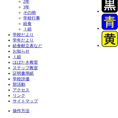
2年
3年
その他
学校行事
給食
Ｉ組
学校だより
学年だより
給食献立表など
お知らせ
Ｉ組
はばたき教室
ステップ教室
証明書用紙
学校評価
部活動
アクセス
リンク
サイトマップ
操作方法