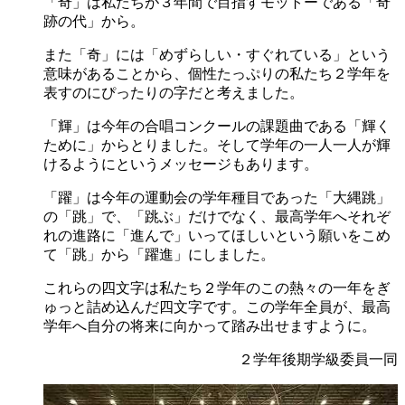
「奇」は私たちが３年間で目指すモットーである「奇
跡の代」から。
また「奇」には「めずらしい・すぐれている」という
意味があることから、個性たっぷりの私たち２学年を
表すのにぴったりの字だと考えました。
「輝」は今年の合唱コンクールの課題曲である「輝く
ために」からとりました。そして学年の一人一人が輝
けるようにというメッセージもあります。
「躍」は今年の運動会の学年種目であった「大縄跳」
の「跳」で、「跳ぶ」だけでなく、最高学年へそれぞ
れの進路に「進んで」いってほしいという願いをこめ
て「跳」から「躍進」にしました。
これらの四文字は私たち２学年のこの熱々の一年をぎ
ゅっと詰め込んだ四文字です。この学年全員が、最高
学年へ自分の将来に向かって踏み出せますように。
２学年後期学級委員一同