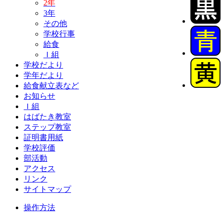
2年
3年
その他
学校行事
給食
Ｉ組
学校だより
学年だより
給食献立表など
お知らせ
Ｉ組
はばたき教室
ステップ教室
証明書用紙
学校評価
部活動
アクセス
リンク
サイトマップ
操作方法