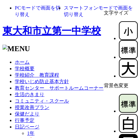
PCモードで画面を切
スマートフォンモードで画面を
文字サイズ
り替え
切り替え
東大和市立第一中学校
ホーム
学校概要
学校紹介 教育課程
学校いじめ防止基本方針
背景色変更
教育センター サポートルームコーナー
生活のきまり
コミュニティ・スクール
授業改善プラン
保健だより
行事予定
日記ページ
1年