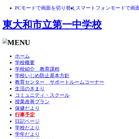
PCモードで画面を切り替え
スマートフォンモードで画
東大和市立第一中学校
ホーム
学校概要
学校紹介 教育課程
学校いじめ防止基本方針
教育センター サポートルームコーナー
生活のきまり
コミュニティ・スクール
授業改善プラン
保健だより
行事予定
日記ページ
学校だより
学年だより