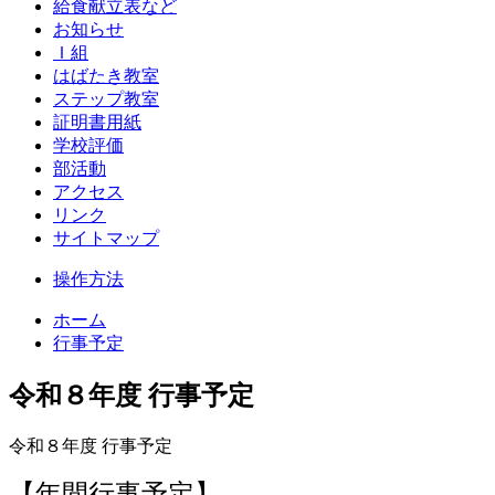
給食献立表など
お知らせ
Ｉ組
はばたき教室
ステップ教室
証明書用紙
学校評価
部活動
アクセス
リンク
サイトマップ
操作方法
ホーム
行事予定
令和８年度 行事予定
令和８年度 行事予定
【年間行事予定】