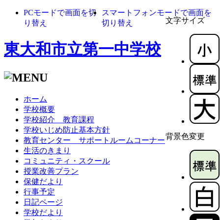
PCモードで画面を切
スマートフォンモードで画面を
文字サイズ
り替え
切り替え
東大和市立第一中学校
ホーム
学校概要
学校紹介 教育課程
学校いじめ防止基本方針
背景色変更
教育センター サポートルームコーナー
生活のきまり
コミュニティ・スクール
授業改善プラン
保健だより
行事予定
日記ページ
学校だより