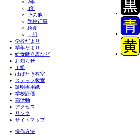
2年
3年
その他
学校行事
給食
Ｉ組
学校だより
学年だより
給食献立表など
お知らせ
Ｉ組
はばたき教室
ステップ教室
証明書用紙
学校評価
部活動
アクセス
リンク
サイトマップ
操作方法