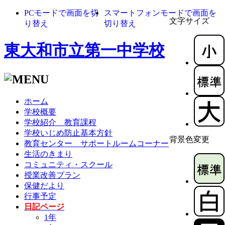
PCモードで画面を切
スマートフォンモードで画面を
文字サイズ
り替え
切り替え
東大和市立第一中学校
ホーム
学校概要
学校紹介 教育課程
学校いじめ防止基本方針
背景色変更
教育センター サポートルームコーナー
生活のきまり
コミュニティ・スクール
授業改善プラン
保健だより
行事予定
日記ページ
1年