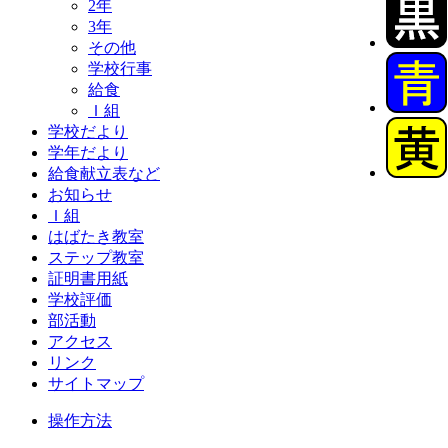
2年
3年
その他
学校行事
給食
Ｉ組
学校だより
学年だより
給食献立表など
お知らせ
Ｉ組
はばたき教室
ステップ教室
証明書用紙
学校評価
部活動
アクセス
リンク
サイトマップ
操作方法