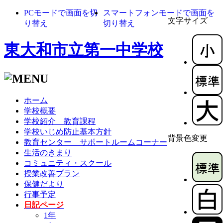
PCモードで画面を切
スマートフォンモードで画面を
文字サイズ
り替え
切り替え
東大和市立第一中学校
ホーム
学校概要
学校紹介 教育課程
学校いじめ防止基本方針
背景色変更
教育センター サポートルームコーナー
生活のきまり
コミュニティ・スクール
授業改善プラン
保健だより
行事予定
日記ページ
1年