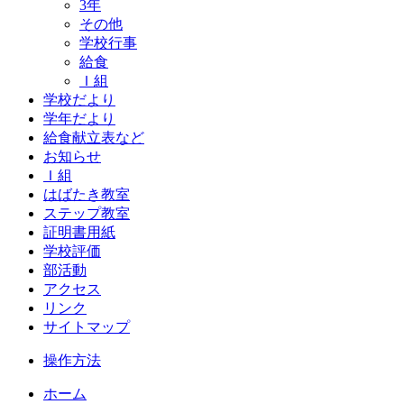
3年
その他
学校行事
給食
Ｉ組
学校だより
学年だより
給食献立表など
お知らせ
Ｉ組
はばたき教室
ステップ教室
証明書用紙
学校評価
部活動
アクセス
リンク
サイトマップ
操作方法
ホーム