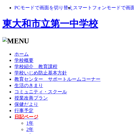
PCモードで画面を切り替え
スマートフォンモードで画
東大和市立第一中学校
ホーム
学校概要
学校紹介 教育課程
学校いじめ防止基本方針
教育センター サポートルームコーナー
生活のきまり
コミュニティ・スクール
授業改善プラン
保健だより
行事予定
日記ページ
1年
2年