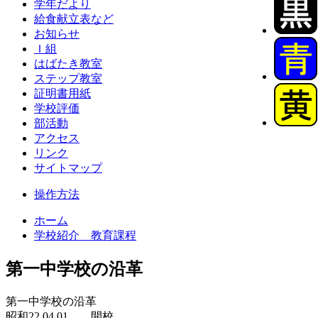
学年だより
給食献立表など
お知らせ
Ｉ組
はばたき教室
ステップ教室
証明書用紙
学校評価
部活動
アクセス
リンク
サイトマップ
操作方法
ホーム
学校紹介 教育課程
第一中学校の沿革
第一中学校の沿革
昭和22.04.01 開校