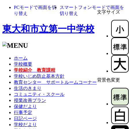
PCモードで画面を切
スマートフォンモードで画面を
文字サイズ
り替え
切り替え
東大和市立第一中学校
ホーム
学校概要
学校紹介 教育課程
学校いじめ防止基本方針
背景色変更
教育センター サポートルームコーナー
生活のきまり
コミュニティ・スクール
授業改善プラン
保健だより
行事予定
日記ページ
学校だより