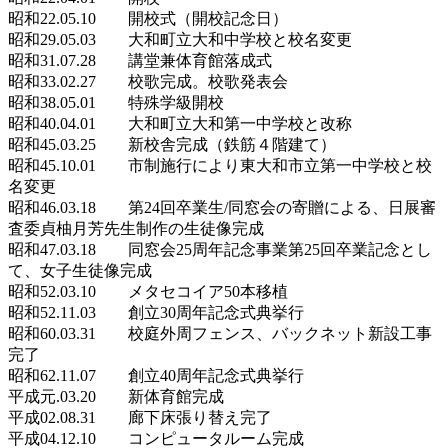
昭和22.05.10 開校式（開校記念日）
昭和29.05.03 大和町立大和中学校と校名変更
昭和31.07.28 講堂兼体育館落成式
昭和33.02.27 校歌完成。校歌発表会
昭和38.05.01 特殊学級開校
昭和40.04.01 大和町立大和第一中学校と改称
昭和45.03.25 新校舎完成（鉄筋４階建て）
昭和45.10.01 市制施行により東大和市立第一中学校と校
名変更
昭和46.03.18 第24回卒業生/同窓会の寄贈による、日展審
査委貞柚月芳先生制作の生徒像完成
昭和47.03.18 同窓会25周年記念事業第25回卒業記念とし
て、女子生徒像完成
昭和52.03.10 メタセコイア50本移植
昭和52.11.03 創立30周年記念式典挙行
昭和60.03.31 校庭外周フェンス、バックネット新設工事
完了
昭和62.11.07 創立40周年記念式典挙行
平成元.03.20 新体育館完成
平成02.08.31 廊下床張り替え完了
平成04.12.10 コンピュータルーム完成