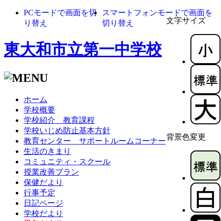
PCモードで画面を切
スマートフォンモードで画面を
文字サイズ
り替え
切り替え
東大和市立第一中学校
ホーム
学校概要
学校紹介 教育課程
学校いじめ防止基本方針
背景色変更
教育センター サポートルームコーナー
生活のきまり
コミュニティ・スクール
授業改善プラン
保健だより
行事予定
日記ページ
学校だより