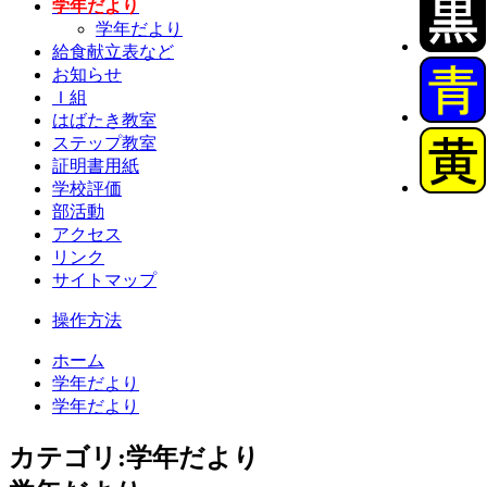
学年だより
学年だより
給食献立表など
お知らせ
Ｉ組
はばたき教室
ステップ教室
証明書用紙
学校評価
部活動
アクセス
リンク
サイトマップ
操作方法
ホーム
学年だより
学年だより
カテゴリ:学年だより