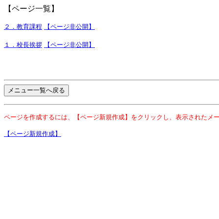
【ページ一覧】
２．教育課程
【ページ非公開】
１．校長挨拶
【ページ非公開】
ページを作成するには、【ページ新規作成】をクリックし、表示されたメ
【ページ新規作成】